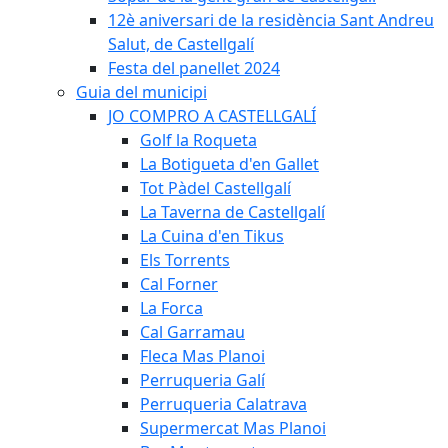
12è aniversari de la residència Sant Andreu
Salut, de Castellgalí
Festa del panellet 2024
Guia del municipi
JO COMPRO A CASTELLGALÍ
Golf la Roqueta
La Botigueta d'en Gallet
Tot Pàdel Castellgalí
La Taverna de Castellgalí
La Cuina d'en Tikus
Els Torrents
Cal Forner
La Forca
Cal Garramau
Fleca Mas Planoi
Perruqueria Galí
Perruqueria Calatrava
Supermercat Mas Planoi