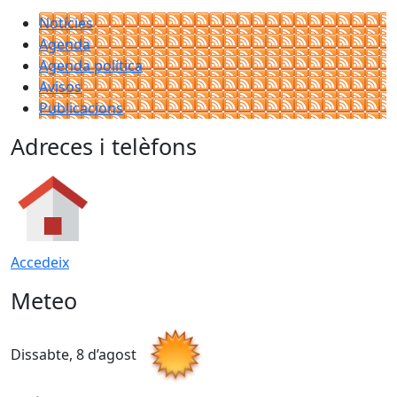
Notícies
Agenda
Agenda política
Avisos
Publicacions
Adreces i telèfons
Accedeix
Meteo
Dissabte, 8 d’agost
D