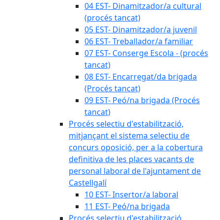
04 EST- Dinamitzador/a cultural
(procés tancat)
05 EST- Dinamitzador/a juvenil
06 EST- Treballador/a familiar
07 EST- Conserge Escola - (procés
tancat)
08 EST- Encarregat/da brigada
(Procés tancat)
09 EST- Peó/na brigada (Procés
tancat)
Procés selectiu d'estabilització,
mitjançant el sistema selectiu de
concurs oposició, per a la cobertura
definitiva de les places vacants de
personal laboral de l'ajuntament de
Castellgalí
10 EST- Insertor/a laboral
11 EST- Peó/na brigada
Procés selectiu d'estabilització,