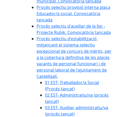
municipal. Convocatòria tancada
Procés selectiu provisió interna plaça
Educador/a social. Convocatòria
tancada
Procés selectiu d'auxiliar de la llar -
Projecte Rubik. Convocatòria tancada
Procés selectiu d'estabilització,
mitjançant el sistema selectiu
excepcional de concurs de mèrits, per
a la cobertura definitiva de les places
vacants de personal funcionari i de
personal laboral de l'ajuntament de
Castellgalí.
01 EST- Treballador/a Social
(Procés tancat)
02 EST- Administratiu/va (procés
tancat)
03 EST- Auxiliar administratiu/va
(procés tancat)