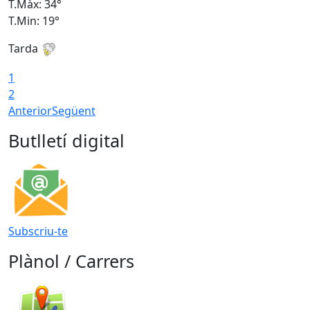
T.Màx: 34°
T
T.Min: 19°
T
Tarda
T
1
2
Anterior
Següent
Butlletí digital
Subscriu-te
Plànol / Carrers