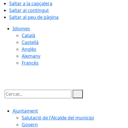
Saltar a la capçalera
Saltar al contingut
Saltar al peu de pàgina
Idiomes
Català
Castellà
Anglès
Alemany
Francès
08.08.2026 | 06:34
Cercar:
Ajuntament
Salutació de l'Alcalde del municipi
Govern