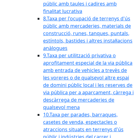
públic amb taules i cadires amb
finalitat lucrativa
8.Taxa per l'ocupació de terrenys d'ús
públic amb mercaderies, materials de
construcció, runes, tanques, puntals,
estíntols, bastides i altres instal·lacions
anàlogues
9.Taxa per utilització privativa o
aprofitament especial de la via pública
amb entrada de vehicles a trevès de
les voreres o de qualsevol altre espai
de domini públic local i les reserves de
via pública per a aparcament, càrrega i
descàrrega de mercaderies de
qualsevol mena
10.Taxa per parades, barraques,
casetes de venda, espectacles o
atraccions situats en terrenys d'ús
públic i indústries del carrer i