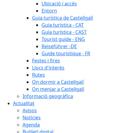
Ubicació i accés
Entorn
Guia turística de Castellgalí
Guia turística - CAT
Guía turística - CAST
Tourist guide - ENG
Reiseführer -DE
Guide touristique - FR
Festes i fires
Llocs d'interès
Rutes
On dormir a Castellgalí
On menjar a Castellgalí
Informació geogràfica
Actualitat
Avisos
Notícies
Agenda
Butlletí digital