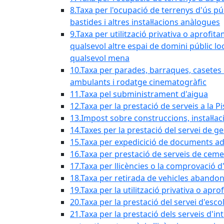
8.Taxa per l'ocupació de terrenys d'ús pú
bastides i altres instal·lacions anàlogues
9.Taxa per utilització privativa o aprofit
qualsevol altre espai de domini públic lo
qualsevol mena
10.Taxa per parades, barraques, casetes d
ambulants i rodatge cinematogràfic
11.Taxa pel subministrament d'aigua
12.Taxa per la prestació de serveis a la P
13.Impost sobre construccions, instal·lac
14.Taxes per la prestació del servei de g
15.Taxa per expedicició de documents ad
16.Taxa per prestació de serveis de ceme
17.Taxa per llicències o la comprovació 
18.Taxa per retirada de vehicles abando
19.Taxa per la utilització privativa o ap
20.Taxa per la prestació del servei d'esco
21.Taxa per la prestació dels serveis d'in