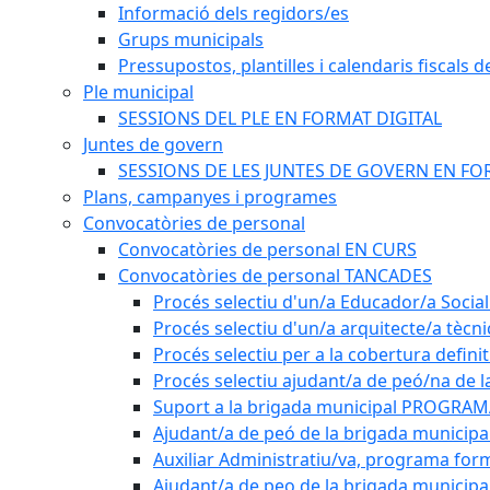
Informació dels regidors/es
Grups municipals
Pressupostos, plantilles i calendaris fiscals d
Ple municipal
SESSIONS DEL PLE EN FORMAT DIGITAL
Juntes de govern
SESSIONS DE LES JUNTES DE GOVERN EN FO
Plans, campanyes i programes
Convocatòries de personal
Convocatòries de personal EN CURS
Convocatòries de personal TANCADES
Procés selectiu d'un/a Educador/a Social
Procés selectiu d'un/a arquitecte/a tècn
Procés selectiu per a la cobertura defini
Procés selectiu ajudant/a de peó/na de l
Suport a la brigada municipal PROGRAM
Ajudant/a de peó de la brigada munici
Auxiliar Administratiu/va, programa form
Ajudant/a de peo de la brigada municipa