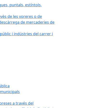
ues, puntals, estíntols,
evès de les voreres o de
 i descàrrega de mercaderies de
blic i indústries del carrer i
ública
s municipals
mpreses a través del