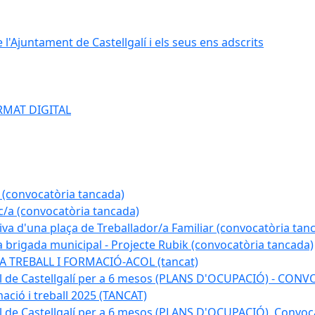
e l'Ajuntament de Castellgalí i els seus ens adscrits
RMAT DIGITAL
 (convocatòria tancada)
ic/a (convocatòria tancada)
tiva d'una plaça de Treballador/a Familiar (convocatòria tan
a brigada municipal - Projecte Rubik (convocatòria tancada)
A TREBALL I FORMACIÓ-ACOL (tancat)
pal de Castellgalí per a 6 mesos (PLANS D'OCUPACIÓ) - C
ació i treball 2025 (TANCAT)
l de Castellgalí per a 6 mesos (PLANS D'OCUPACIÓ). Convoc