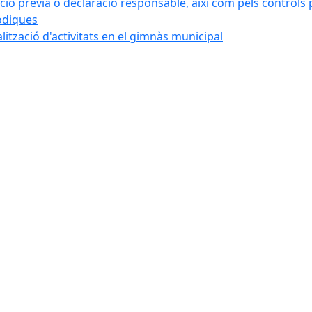
ó prèvia o declaració responsable, així com pels controls post
iòdiques
alització d'activitats en el gimnàs municipal