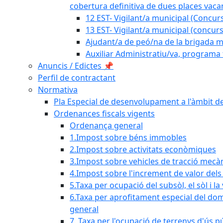
cobertura definitiva de dues places vacan
12 EST- Vigilant/a municipal (Concurs
13 EST- Vigilant/a municipal (concurs
Ajudant/a de peó/na de la brigada mu
Auxiliar Administratiu/va, programa 
Anuncis / Edictes 📌
Perfil de contractant
Normativa
Pla Especial de desenvolupament a l'àmbit de
Ordenances fiscals vigents
Ordenança general
1.Impost sobre béns immobles
2.Impost sobre activitats econòmiques
3.Impost sobre vehicles de tracció mecà
4.Impost sobre l'increment de valor del
5.Taxa per ocupació del subsòl, el sòl i la
6.Taxa per aprofitament especial del dom
general
7. Taxa per l'ocupació de terrenys d'ús pú