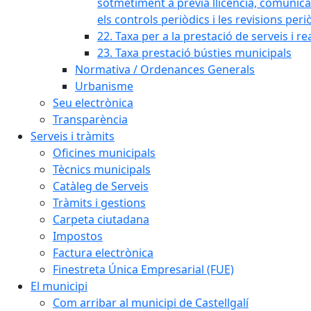
sotmetiment a prèvia llicència, comunicaci
els controls periòdics i les revisions per
22. Taxa per a la prestació de serveis i re
23. Taxa prestació bústies municipals
Normativa / Ordenances Generals
Urbanisme
Seu electrònica
Transparència
Serveis i tràmits
Oficines municipals
Tècnics municipals
Catàleg de Serveis
Tràmits i gestions
Carpeta ciutadana
Impostos
Factura electrònica
Finestreta Única Empresarial (FUE)
El municipi
Com arribar al municipi de Castellgalí