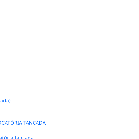
cada)
ONVOCATÒRIA TANCADA
atòria tancada.