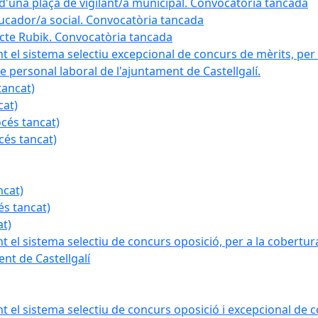
a d'una plaça de vigilant/a municipal. Convocatòria tancada
ducador/a social. Convocatòria tancada
ojecte Rubik. Convocatòria tancada
nt el sistema selectiu excepcional de concurs de mèrits, per 
e personal laboral de l'ajuntament de Castellgalí.
tancat)
cat)
océs tancat)
cés tancat)
ncat)
és tancat)
at)
nt el sistema selectiu de concurs oposició, per a la cobertura
nt de Castellgalí
nt el sistema selectiu de concurs oposició i excepcional de c