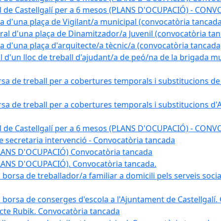
pal de Castellgalí per a 6 mesos (PLANS D'OCUPACIÓ) - C
na d'una plaça de Vigilant/a municipal (convocatòria tancada
ral d'una plaça de Dinamitzador/a Juvenil (convocatòria ta
na d'una plaça d'arquitecte/a tècnic/a (convocatòria tancada
l d'un lloc de treball d'ajudant/a de peó/na de la brigada 
rsa de treball per a cobertures temporals i substitucions d
rsa de treball per a cobertures temporals i substitucions d'
pal de Castellgalí per a 6 mesos (PLANS D'OCUPACIÓ) - C
 de secretaria intervenció - Convocatòria tancada
(PLANS D'OCUPACIÓ) Convocatòria tancada
PLANS D'OCUPACIÓ). Convocatòria tancada.
 borsa de treballador/a familiar a domicili pels serveis soci
na borsa de conserges d'escola a l'Ajuntament de Castellgalí
ojecte Rubik. Convocatòria tancada