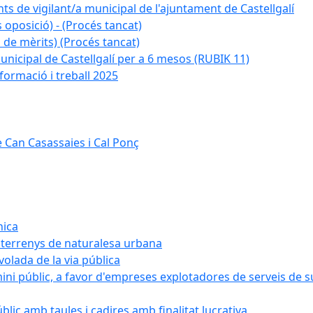
ts de vigilant/a municipal de l'ajuntament de Castellgalí
 oposició) - (Procés tancat)
 de mèrits) (Procés tancat)
nicipal de Castellgalí per a 6 mesos (RUBIK 11)
formació i treball 2025
 Can Casassaies i Cal Ponç
nica
s terrenys de naturalesa urbana
 volada de la via pública
ini públic, a favor d'empreses explotadores de serveis de 
blic amb taules i cadires amb finalitat lucrativa