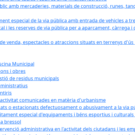
blic amb mercaderies, materials de construcció, runes, tanq
ament especial de la via pública amb entrada de vehicles a tr
cal i les reserves de via pública per a aparcament, càrrega
e venda, espectacles o atraccions situats en terrenys d'ús pú
iscina Municipal
ions i obres
estió de residus municipals
ministratius
ntiris
d'activitat comunicades en matèria d'urbanisme
nats o estacionats defectuosament o abusivament a la via p
rofitament especial d'equipaments i béns esportius i cultural
la bressol
tervenció administrativa en l'activitat dels ciutadans i les e