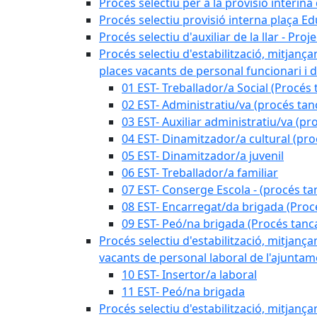
Procés selectiu per a la provisió interin
Procés selectiu provisió interna plaça E
Procés selectiu d'auxiliar de la llar - Pr
Procés selectiu d'estabilització, mitjança
places vacants de personal funcionari i d
01 EST- Treballador/a Social (Procés 
02 EST- Administratiu/va (procés tan
03 EST- Auxiliar administratiu/va (pr
04 EST- Dinamitzador/a cultural (pro
05 EST- Dinamitzador/a juvenil
06 EST- Treballador/a familiar
07 EST- Conserge Escola - (procés ta
08 EST- Encarregat/da brigada (Proc
09 EST- Peó/na brigada (Procés tanc
Procés selectiu d'estabilització, mitjança
vacants de personal laboral de l'ajuntame
10 EST- Insertor/a laboral
11 EST- Peó/na brigada
Procés selectiu d'estabilització, mitjança