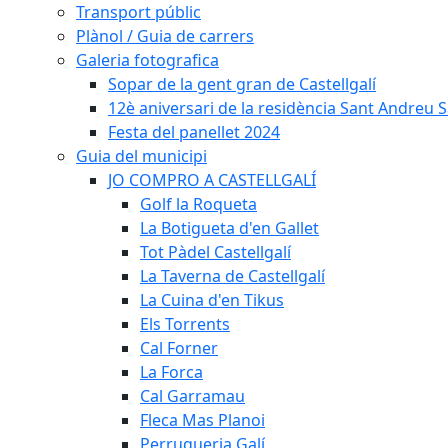
Transport públic
Plànol / Guia de carrers
Galeria fotografica
Sopar de la gent gran de Castellgalí
12è aniversari de la residència Sant Andreu Sa
Festa del panellet 2024
Guia del municipi
JO COMPRO A CASTELLGALÍ
Golf la Roqueta
La Botigueta d'en Gallet
Tot Pàdel Castellgalí
La Taverna de Castellgalí
La Cuina d'en Tikus
Els Torrents
Cal Forner
La Forca
Cal Garramau
Fleca Mas Planoi
Perruqueria Galí