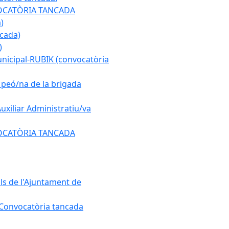
ONVOCATÒRIA TANCADA
)
ncada)
)
municipal-RUBIK (convocatòria
e peó/na de la brigada
Auxiliar Administratiu/va
ONVOCATÒRIA TANCADA
als de l'Ajuntament de
. Convocatòria tancada