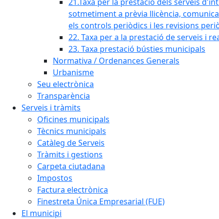
21.Taxa per la prestació dels serveis d'in
sotmetiment a prèvia llicència, comunicaci
els controls periòdics i les revisions per
22. Taxa per a la prestació de serveis i re
23. Taxa prestació bústies municipals
Normativa / Ordenances Generals
Urbanisme
Seu electrònica
Transparència
Serveis i tràmits
Oficines municipals
Tècnics municipals
Catàleg de Serveis
Tràmits i gestions
Carpeta ciutadana
Impostos
Factura electrònica
Finestreta Única Empresarial (FUE)
El municipi