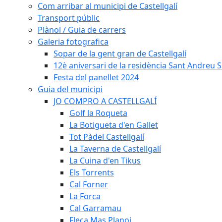
Com arribar al municipi de Castellgalí
Transport públic
Plànol / Guia de carrers
Galeria fotografica
Sopar de la gent gran de Castellgalí
12è aniversari de la residència Sant Andreu Sa
Festa del panellet 2024
Guia del municipi
JO COMPRO A CASTELLGALÍ
Golf la Roqueta
La Botigueta d'en Gallet
Tot Pàdel Castellgalí
La Taverna de Castellgalí
La Cuina d'en Tikus
Els Torrents
Cal Forner
La Forca
Cal Garramau
Fleca Mas Planoi