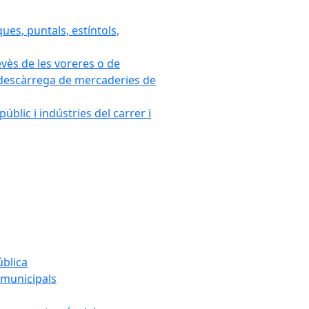
ues, puntals, estíntols,
evès de les voreres o de
 i descàrrega de mercaderies de
blic i indústries del carrer i
ública
s municipals