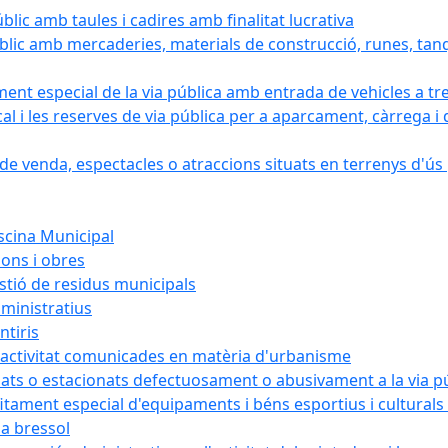
blic amb taules i cadires amb finalitat lucrativa
blic amb mercaderies, materials de construcció, runes, tanq
ament especial de la via pública amb entrada de vehicles a tr
cal i les reserves de via pública per a aparcament, càrrega
e venda, espectacles o atraccions situats en terrenys d'ús pú
iscina Municipal
ions i obres
estió de residus municipals
ministratius
ntiris
d'activitat comunicades en matèria d'urbanisme
nats o estacionats defectuosament o abusivament a la via p
rofitament especial d'equipaments i béns esportius i cultural
la bressol