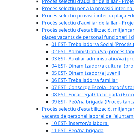
Procés selectiu d'auxiliar de la llar - Pr
Procés selectiu per a la provisió interin
Procés selectiu provisió interna plaça E
Procés selectiu d'auxiliar de la llar - Pr
Procés selectiu d'estabilització, mitjança
places vacants de personal funcionari i d
01 EST- Treballador/a Social (Procés 
02 EST- Administratiu/va (procés tan
03 EST- Auxiliar administratiu/va (pr
04 EST- Dinamitzador/a cultural (pro
05 EST- Dinamitzador/a juvenil
06 EST- Treballador/a familiar
07 EST- Conserge Escola - (procés ta
08 EST- Encarregat/da brigada (Proc
09 EST- Peó/na brigada (Procés tanc
Procés selectiu d'estabilització, mitjança
vacants de personal laboral de l'ajuntame
10 EST- Insertor/a laboral
11 EST- Peó/na brigada