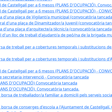
l de Castellgalí per a 6 mesos (PLANS D'OCUPACIÓ). Convoc
pal de Castellgalí per a 6 mesos (PLANS D'OCUPACIÓ) - C
na d'una plaça de Vigilant/a municipal (convocatòria tancada
ral d'una plaça de Dinamitzador/a Juvenil (convocatòria ta
na d'una plaça d'arquitecte/a tècnic/a (convocatòria tancada
l d'un lloc de treball d'ajudant/a de peó/na de la brigada 
rsa de treball per a cobertures temporals i substitucions d
rsa de treball per a cobertures temporals i substitucions d'
pal de Castellgalí per a 6 mesos (PLANS D'OCUPACIÓ) - C
 de secretaria intervenció - Convocatòria tancada
(PLANS D'OCUPACIÓ) Convocatòria tancada
PLANS D'OCUPACIÓ). Convocatòria tancada.
 borsa de treballador/a familiar a domicili pels serveis soci
na borsa de conserges d'escola a l'Ajuntament de Castellgalí