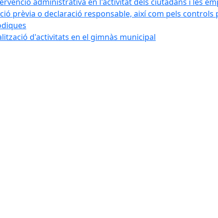
tervenció administrativa en l'activitat dels ciutadans i les e
ó prèvia o declaració responsable, així com pels controls post
iòdiques
alització d'activitats en el gimnàs municipal