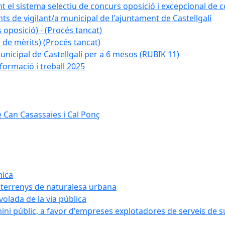
nt el sistema selectiu de concurs oposició i excepcional de c
ts de vigilant/a municipal de l'ajuntament de Castellgalí
 oposició) - (Procés tancat)
 de mèrits) (Procés tancat)
nicipal de Castellgalí per a 6 mesos (RUBIK 11)
formació i treball 2025
 Can Casassaies i Cal Ponç
nica
s terrenys de naturalesa urbana
 volada de la via pública
ini públic, a favor d'empreses explotadores de serveis de 