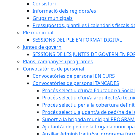
Consistori
Informació dels regidors/es
Grups municipals
Pressupostos, plantilles i calendaris fiscals d
Ple municipal
SESSIONS DEL PLE EN FORMAT DIGITAL
Juntes de govern
SESSIONS DE LES JUNTES DE GOVERN EN FO
Plans, campanyes i programes
Convocatòries de personal
Convocatòries de personal EN CURS
Convocatòries de personal TANCADES
Procés selectiu d'un/a Educador/a Social
Procés selectiu d'un/a arquitecte/a tècn
Procés selectiu per a la cobertura defini
Procés selectiu ajudant/a de peó/na de l
Suport a la brigada municipal PROGRAM
Ajudant/a de peó de la brigada munici
Auxiliar Administratiu/va, programa form