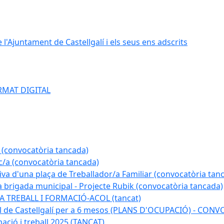
e l'Ajuntament de Castellgalí i els seus ens adscrits
RMAT DIGITAL
 (convocatòria tancada)
ic/a (convocatòria tancada)
tiva d'una plaça de Treballador/a Familiar (convocatòria tan
a brigada municipal - Projecte Rubik (convocatòria tancada)
A TREBALL I FORMACIÓ-ACOL (tancat)
pal de Castellgalí per a 6 mesos (PLANS D'OCUPACIÓ) - C
ació i treball 2025 (TANCAT)