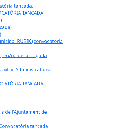
atòria tancada.
ONVOCATÒRIA TANCADA
)
ncada)
)
municipal-RUBIK (convocatòria
e peó/na de la brigada
Auxiliar Administratiu/va
ONVOCATÒRIA TANCADA
als de l'Ajuntament de
. Convocatòria tancada