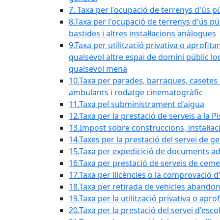
7. Taxa per l'ocupació de terrenys d'ús pú
8.Taxa per l'ocupació de terrenys d'ús pú
bastides i altres instal·lacions anàlogues
9.Taxa per utilització privativa o aprofit
qualsevol altre espai de domini públic lo
qualsevol mena
10.Taxa per parades, barraques, casetes d
ambulants i rodatge cinematogràfic
11.Taxa pel subministrament d'aigua
12.Taxa per la prestació de serveis a la P
13.Impost sobre construccions, instal·lac
14.Taxes per la prestació del servei de g
15.Taxa per expedicició de documents ad
16.Taxa per prestació de serveis de ceme
17.Taxa per llicències o la comprovació 
18.Taxa per retirada de vehicles abando
19.Taxa per la utilització privativa o ap
20.Taxa per la prestació del servei d'esco