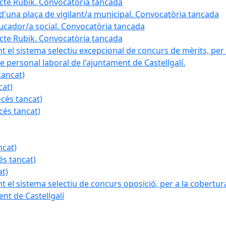
ojecte Rubik. Convocatòria tancada
a d'una plaça de vigilant/a municipal. Convocatòria tancada
ducador/a social. Convocatòria tancada
ojecte Rubik. Convocatòria tancada
nt el sistema selectiu excepcional de concurs de mèrits, per 
e personal laboral de l'ajuntament de Castellgalí.
tancat)
cat)
océs tancat)
cés tancat)
ncat)
és tancat)
at)
nt el sistema selectiu de concurs oposició, per a la cobertura
nt de Castellgalí