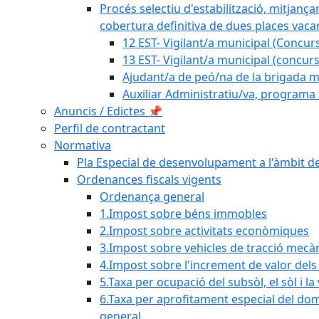
Procés selectiu d'estabilització, mitjança
cobertura definitiva de dues places vacan
12 EST- Vigilant/a municipal (Concurs
13 EST- Vigilant/a municipal (concurs
Ajudant/a de peó/na de la brigada mu
Auxiliar Administratiu/va, programa 
Anuncis / Edictes 📌
Perfil de contractant
Normativa
Pla Especial de desenvolupament a l'àmbit de
Ordenances fiscals vigents
Ordenança general
1.Impost sobre béns immobles
2.Impost sobre activitats econòmiques
3.Impost sobre vehicles de tracció mecà
4.Impost sobre l'increment de valor del
5.Taxa per ocupació del subsòl, el sòl i la
6.Taxa per aprofitament especial del dom
general