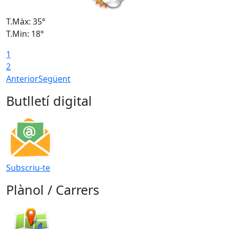
T.Màx: 35°
T
T.Min: 18°
T
1
T
2
Anterior
Següent
Butlletí digital
Subscriu-te
Plànol / Carrers