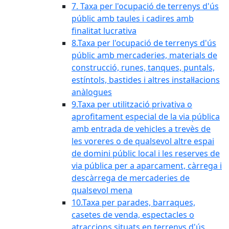
7. Taxa per l'ocupació de terrenys d'ús
públic amb taules i cadires amb
finalitat lucrativa
8.Taxa per l'ocupació de terrenys d'ús
públic amb mercaderies, materials de
construcció, runes, tanques, puntals,
estíntols, bastides i altres instal·lacions
anàlogues
9.Taxa per utilització privativa o
aprofitament especial de la via pública
amb entrada de vehicles a trevès de
les voreres o de qualsevol altre espai
de domini públic local i les reserves de
via pública per a aparcament, càrrega i
descàrrega de mercaderies de
qualsevol mena
10.Taxa per parades, barraques,
casetes de venda, espectacles o
atraccions situats en terrenys d'ús