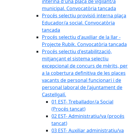
interina d'una plaça de vigilant/a
municipal. Convocatòria tancada
Procés selectiu provisió interna plaça
Educador/a social. Convocatòria
tancada
Procés selectiu d'auxiliar de la llar -
Projecte Rubik. Convocatòria tancada
Procés selectiu d'estabilització,
mitjançant el sistema selectiu
excepcional de concurs de mèrits, per
a la cobertura definitiva de les places
vacants de personal funcionari i de
personal laboral de l'ajuntament de
Castellgalí.
01 EST- Treballador/a Social
(Procés tancat)
02 EST- Administratiu/va (procés
tancat)
03 EST- Auxiliar administratiu/va