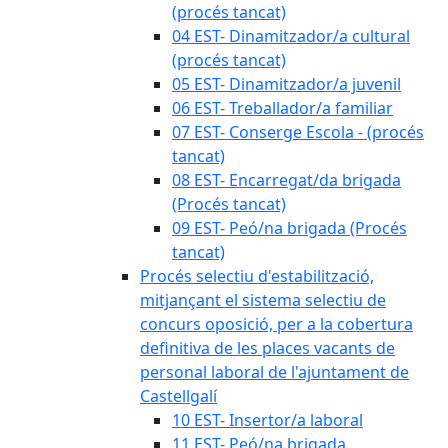
(procés tancat)
04 EST- Dinamitzador/a cultural
(procés tancat)
05 EST- Dinamitzador/a juvenil
06 EST- Treballador/a familiar
07 EST- Conserge Escola - (procés
tancat)
08 EST- Encarregat/da brigada
(Procés tancat)
09 EST- Peó/na brigada (Procés
tancat)
Procés selectiu d'estabilització,
mitjançant el sistema selectiu de
concurs oposició, per a la cobertura
definitiva de les places vacants de
personal laboral de l'ajuntament de
Castellgalí
10 EST- Insertor/a laboral
11 EST- Peó/na brigada