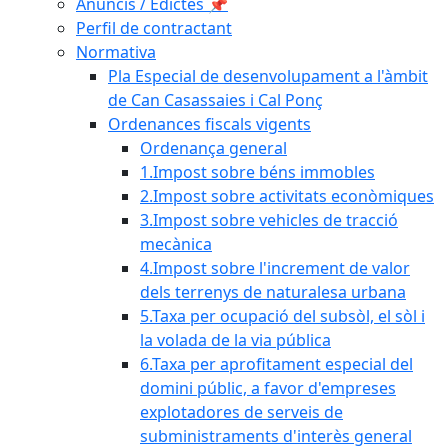
Anuncis / Edictes 📌
Perfil de contractant
Normativa
Pla Especial de desenvolupament a l'àmbit
de Can Casassaies i Cal Ponç
Ordenances fiscals vigents
Ordenança general
1.Impost sobre béns immobles
2.Impost sobre activitats econòmiques
3.Impost sobre vehicles de tracció
mecànica
4.Impost sobre l'increment de valor
dels terrenys de naturalesa urbana
5.Taxa per ocupació del subsòl, el sòl i
la volada de la via pública
6.Taxa per aprofitament especial del
domini públic, a favor d'empreses
explotadores de serveis de
subministraments d'interès general