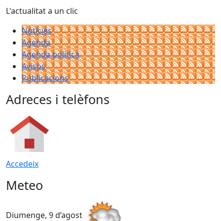
L'actualitat a un clic
Notícies
Agenda
Agenda política
Avisos
Publicacions
Adreces i telèfons
Accedeix
Meteo
Diumenge, 9 d’agost
D